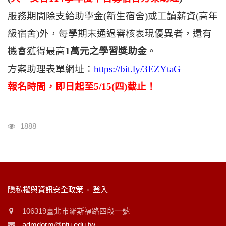
服務期間除支給助學金
(
新生宿舍
)
或工讀薪資
(
高年
級宿舍
)
外，每學期末通過審核表現優異者，還有
機會獲得最高
1
萬元之學習獎助金
。
方案助理表單網址：
https://bit.ly/3EZYtaG
報名時間，即日起至
5/15(
四
)
截止！
瀏覽人次
1888
:::
隱私權與資訊安全政策
登入
106319臺北市羅斯福路四段一號
admdorm@ntu.edu.tw